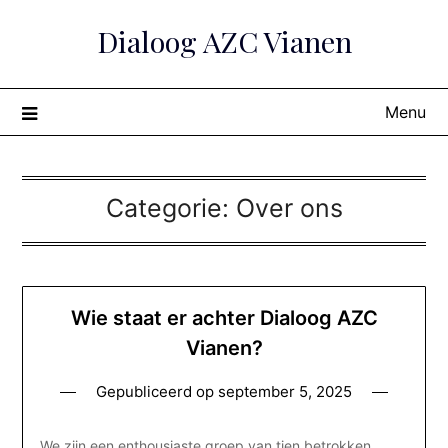
Skip
Dialoog AZC Vianen
to
content
Menu
Categorie:
Over ons
Wie staat er achter Dialoog AZC
Vianen?
Gepubliceerd op
september 5, 2025
We zijn een enthousiaste groep van tien betrokken